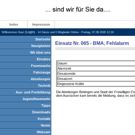
Index
Impressum
LogIn
Willkommen Gast [
] - 14 Gäste und 0 Mitglieder Online - Freitag, 07.08.2026 12:19
Startseite
Einsatz Nr. 065 - BMA, Fehlalarm
Neuigkeiten
Wir über uns
Einsätze
Datum:
Feuerwache
Alarmzeit:
Fahrzeuge
Einsatzende:
Einsatzort:
Abteilungen
Eingesetzte Kräfte
Technik
Die Abteilungen Bettingen und Stadt der Freiwilligen
Aus- und Fortbildung
dem Ausrücken kam bereits die Meldung, dass es sich u
Jugendfeuerwehr
Tipps
Downloads
Kontakt
Verein
Webcam