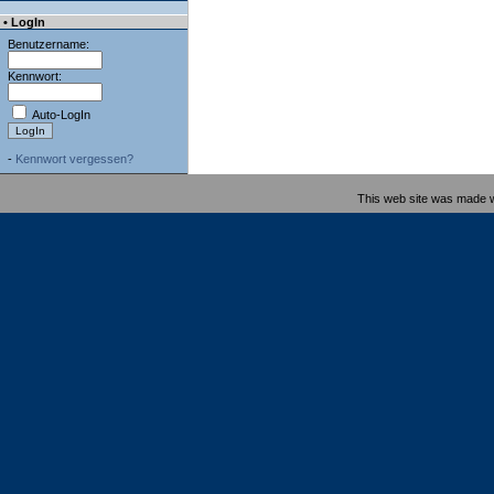
• LogIn
Benutzername:
Kennwort:
Auto-LogIn
-
Kennwort vergessen?
This web site was made 