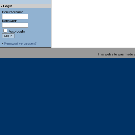
• LogIn
Benutzername:
Kennwort:
Auto-LogIn
-
Kennwort vergessen?
This web site was made 