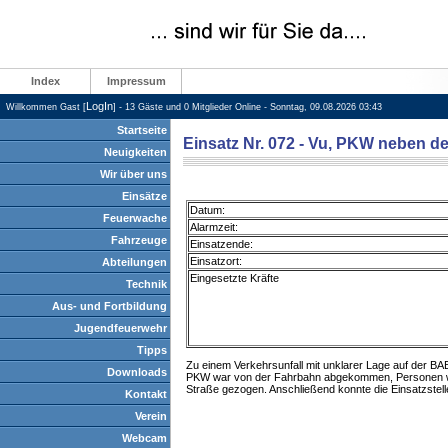
Index
Impressum
LogIn
Willkommen Gast [
] - 13 Gäste und 0 Mitglieder Online - Sonntag, 09.08.2026 03:43
Startseite
Einsatz Nr. 072 - Vu, PKW neben d
Neuigkeiten
Wir über uns
Einsätze
Datum:
Feuerwache
Alarmzeit:
Fahrzeuge
Einsatzende:
Einsatzort:
Abteilungen
Eingesetzte Kräfte
Technik
Aus- und Fortbildung
Jugendfeuerwehr
Tipps
Zu einem Verkehrsunfall mit unklarer Lage auf der B
Downloads
PKW war von der Fahrbahn abgekommen, Personen war
Straße gezogen. Anschließend konnte die Einsatzstel
Kontakt
Verein
Webcam