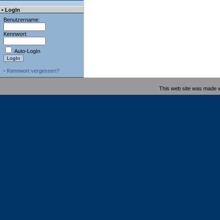
• LogIn
Benutzername:
Kennwort:
Auto-LogIn
-
Kennwort vergessen?
This web site was made 