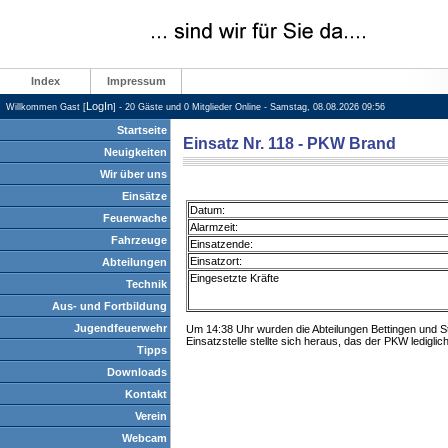
Index
Impressum
LogIn
Willkommen Gast [
] - 20 Gäste und 0 Mitglieder Online - Samstag, 08.08.2026 09:56
Startseite
Einsatz Nr. 118 - PKW Brand
Neuigkeiten
Wir über uns
Einsätze
Datum:
Feuerwache
Alarmzeit:
Fahrzeuge
Einsatzende:
Einsatzort:
Abteilungen
Eingesetzte Kräfte
Technik
Aus- und Fortbildung
Jugendfeuerwehr
Um 14:38 Uhr wurden die Abteilungen Bettingen und S
Einsatzstelle stellte sich heraus, das der PKW lediglic
Tipps
Downloads
Kontakt
Verein
Webcam