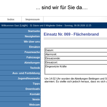
Index
Impressum
LogIn
Willkommen Gast [
] - 31 Gäste und 0 Mitglieder Online - Sonntag, 09.08.2026 12:25
Startseite
Einsatz Nr. 069 - Flächenbrand
Neuigkeiten
Wir über uns
Einsätze
Datum:
Feuerwache
Alarmzeit:
Fahrzeuge
Einsatzende:
Einsatzort:
Abteilungen
Eingesetzte Kräfte
Technik
Aus- und Fortbildung
Jugendfeuerwehr
Um 14:02 Uhr wurden die Abteilungen Bettingen und S
alarmiert. Es stellte sich jedoch heraus, dass es sich
Tipps
Downloads
Kontakt
Verein
Webcam