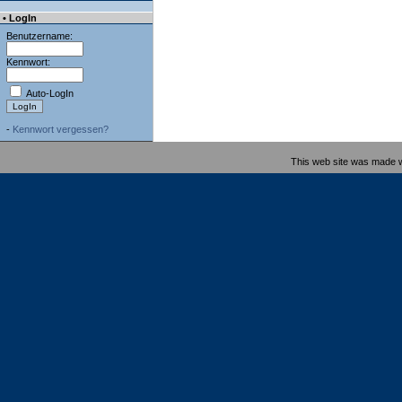
• LogIn
Benutzername:
Kennwort:
Auto-LogIn
-
Kennwort vergessen?
This web site was made 