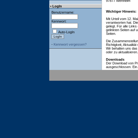
97877 Wertheim
• LogIn
Wichtiger Hinweis:
Benutzername:
Mit Urteil vom 12. Ma
Kennwort:
verantworten hat. Di
gelegt. Für alle Links
gelinkten Seiten auf
Auto-LogIn
Seiten.
Die Zusammenstellung
-
Kennwort vergessen?
Richtigkeit, Aktualitä
Wir behalten uns das
oder zu aktualisieren.
Downloads
Der Download von Pro
ausgeschlossen. Ein 