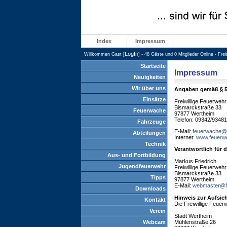
Index
Impressum
LogIn
Willkommen Gast [
] - 48 Gäste und 0 Mitglieder Online - Fre
Startseite
Impressum
Neuigkeiten
Wir über uns
Angaben gemäß § 
Einsätze
Freiwillige Feuerwehr
Bismarckstraße 33
Feuerwache
97877 Wertheim
Telefon: 09342/9348
Fahrzeuge
E-Mail:
feuerwache@f
Abteilungen
Internet:
www.feuerwe
Technik
Verantwortlich für 
Aus- und Fortbildung
Markus Friedrich
Jugendfeuerwehr
Freiwillige Feuerwehr
Bismarckstraße 33
Tipps
97877 Wertheim
E-Mail:
webmaster@f
Downloads
Hinweis zur Aufsic
Kontakt
Die Freiwillige Feuer
Verein
Stadt Wertheim
Webcam
Mühlenstraße 26