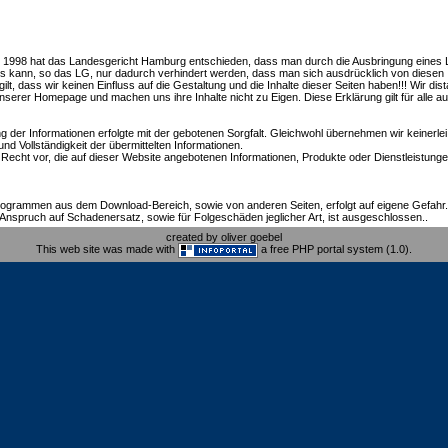
i 1998 hat das Landesgericht Hamburg entschieden, dass man durch die Ausbringung eines Link
es kann, so das LG, nur dadurch verhindert werden, dass man sich ausdrücklich von diesen I
 gilt, dass wir keinen Einfluss auf die Gestaltung und die Inhalte dieser Seiten haben!!! Wir dis
 unserer Homepage und machen uns ihre Inhalte nicht zu Eigen. Diese Erklärung gilt für all
 der Informationen erfolgte mit der gebotenen Sorgfalt. Gleichwohl übernehmen wir keinerl
t und Vollständigkeit der übermittelten Informationen.
 Recht vor, die auf dieser Website angebotenen Informationen, Produkte oder Dienstleistun
grammen aus dem Download-Bereich, sowie von anderen Seiten, erfolgt auf eigene Gefahr. 
Anspruch auf Schadenersatz, sowie für Folgeschäden jeglicher Art, ist ausgeschlossen..
created by oliver goebel
This web site was made with
a free PHP portal system (1.0).