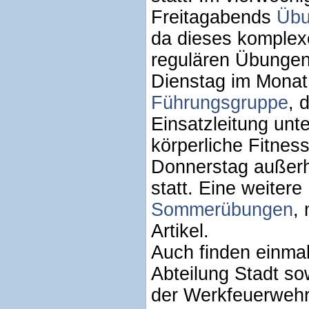
Freitagabends
Übu
da dieses komple
regulären Übungen
Dienstag im Monat
Führungsgruppe
, 
Einsatzleitung unt
körperliche Fitness
Donnerstag außerh
statt. Eine weitere
Sommerübungen
,
Artikel.
Auch finden einma
Abteilung Stadt s
der Werkfeuerwehr 