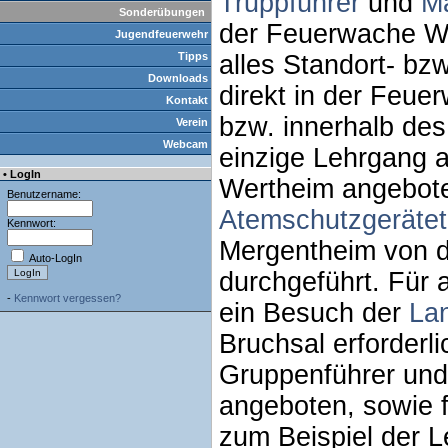
Truppführer
und
Ma
Sonderübungen
der Feuerwache We
Jugendfeuerwehr
Tipps
alles Standort- bz
Downloads
direkt in der Feu
Kontakt
bzw. innerhalb des
Verein
Webcam
einzige Lehrgang a
• LogIn
Wertheim angeboten
Benutzername:
Atemschutzgerätet
Kennwort:
Mergentheim von d
Auto-LogIn
durchgeführt. Für 
-
Kennwort vergessen?
ein Besuch der
La
Bruchsal erforderl
Gruppenführer und
angeboten, sowie 
zum Beispiel der L