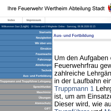
Index
Impressum
LogIn
Willkommen Gast [
] - 18 Gäste und 0 Mitglieder Online - Samstag, 08.08.2026 02:15
Startseite
Aus- und Fortbildung
Neuigkeiten
Wir über uns
Einsätze
Feuerwache
Um den Aufgaben 
Fahrzeuge
Feuerwehrfrau gew
Abteilungen
Technik
zahlreiche Lehrgä
Aus- und Fortbildung
in der Laufbahn ei
Truppmann und Truppführer Lehrgang
Truppmann 1
Lehrg
Sprechfunker
Maschinist
ist, um am Einsatz
Übungen
Dieser wird, wie 
Atemschutz
GIFT