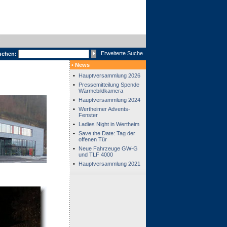
Erweiterte Suche
uchen:
• News
•
Hauptversammlung 2026
•
Pressemitteilung Spende
Wärmebildkamera
•
Hauptversammlung 2024
•
Wertheimer Advents-
Fenster
•
Ladies Night in Wertheim
•
Save the Date: Tag der
offenen Tür
•
Neue Fahrzeuge GW-G
und TLF 4000
•
Hauptversammlung 2021