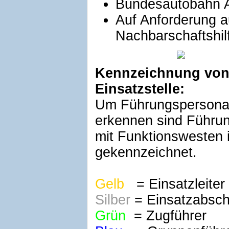
Bundesautobahn 
Auf Anforderung a
Nachbarschaftshil
Kennzeichnung von
Einsatzstelle:
Um Führungspersonal 
erkennen sind Führun
mit Funktionswesten 
gekennzeichnet.
Gelb
= Einsatzleiter
Silber
= Einsatzabschn
Grün
= Zugführer