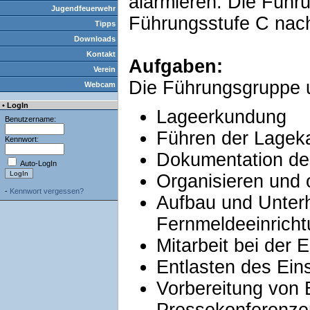
alarmieren. Die Führ
Jugendfeuerwehr
Führungsstufe C nac
Tipps
Downloads
Kontakt
Aufgaben:
Verein
Die Führungsgruppe un
Webcam
• LogIn
Lageerkundung
Benutzername:
Führen der Lagek
Kennwort:
Dokumentation de
Auto-LogIn
Organisieren und 
-
Kennwort vergessen?
Aufbau und Unterh
Fernmeldeeinrich
Mitarbeit bei der
Entlasten des Ein
Vorbereitung von