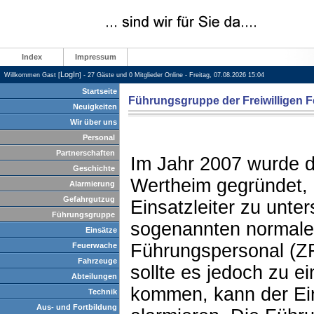
Index
Impressum
LogIn
Willkommen Gast [
] - 27 Gäste und 0 Mitglieder Online - Freitag, 07.08.2026 15:04
Startseite
Führungsgruppe der Freiwilligen 
Neuigkeiten
Wir über uns
Personal
Partnerschaften
Im Jahr 2007 wurde 
Geschichte
Wertheim gegründet, 
Alarmierung
Gefahrgutzug
Einsatzleiter zu unter
Führungsgruppe
sogenannten normalen
Einsätze
Führungspersonal (ZF
Feuerwache
Fahrzeuge
sollte es jedoch zu e
Abteilungen
kommen, kann der Ein
Technik
Aus- und Fortbildung