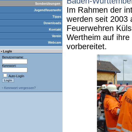
Baden-Württembe
Sonderübungen
Im Rahmen der i
Jugendfeuerwehr
Tipps
werden seit 2003 
Downloads
Feuerwehren Küls
Kontakt
Wertheim auf ihre
Verein
Webcam
vorbereitet.
• LogIn
Benutzername:
Kennwort:
Auto-LogIn
-
Kennwort vergessen?