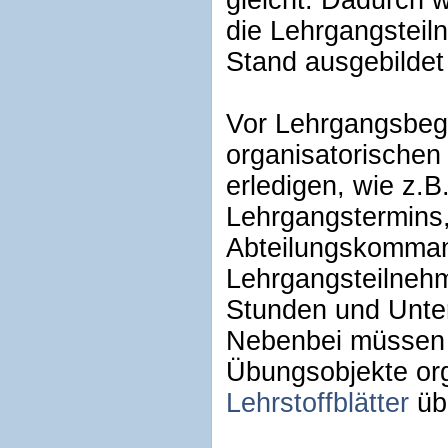
gleicht. Dadurch w
die Lehrgangsteil
Stand ausgebildet
Vor Lehrgangsbegi
organisatorischen
erledigen, wie z.B
Lehrgangstermins,
Abteilungskomman
Lehrgangsteilnehm
Stunden und Unterr
Nebenbei müssen 
Übungsobjekte org
Lehrstoffblätter
übe