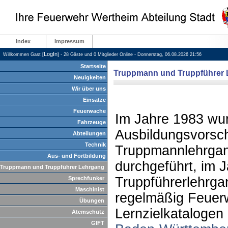
Index
Impressum
LogIn
Willkommen Gast [
] - 28 Gäste und 0 Mitglieder Online - Donnerstag, 06.08.2026 21:56
Startseite
Truppmann und Truppführer
Neuigkeiten
Wir über uns
Einsätze
Feuerwache
Im Jahre 1983 wur
Fahrzeuge
Ausbildungsvorschr
Abteilungen
Technik
Truppmannlehrgan
Aus- und Fortbildung
durchgeführt, im J
Truppmann und Truppführer Lehrgang
Truppführerlehrga
Sprechfunker
Maschinist
regelmäßig Feuer
Übungen
Lernzielkatalogen
Atemschutz
GIFT