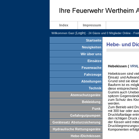
Index
Impressum
LogIn
Willkommen Gast [
] - 24 Gäste und 0 Mitglieder Online - Fre
Startseite
Hebe- und Di
Neuigkeiten
Wir über uns
Einsätze
Hebekissen (
VRW
Feuerwache
Hebekissen sind viels
Fahrzeuge
Einsatz und Aufwan
Grund sind sie ideal
Abteilungen
Bauform ist es mögli
Technik
diese entsprechend z
Gummi auch Unebenh
Atemschutzgeräte
spitzen Gegenstände
zum Schutz des Kis
Bekleidung
werden.
Zum Betrieb wird Dru
Funk
mit 300 bar oder au
Druckluftanlage ent
Gefahrgutpumpen
den richtigen Druck 
der Kissen wird mitte
Gerätesatz Absturzsicherung
Druckbegrenzungsven
Hydraulische Rettungsgeräte
Komponenten erfolgt
Hebe-/Dichtkissen