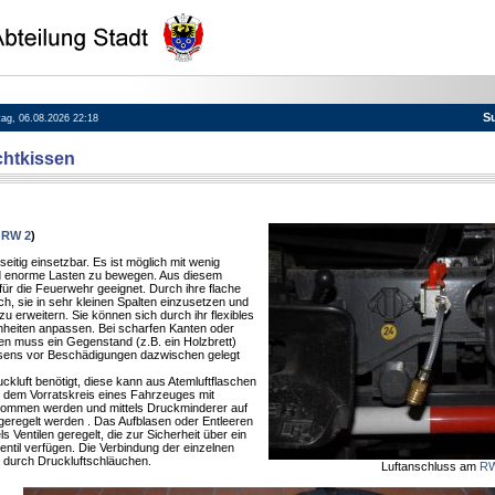
S
itag, 06.08.2026 22:18
chtkissen
,
RW 2
)
eitig einsetzbar. Es ist möglich mit wenig
d enorme Lasten zu bewegen. Aus diesem
 für die Feuerwehr geeignet. Durch ihre flache
ch, sie in sehr kleinen Spalten einzusetzen und
u erweitern. Sie können sich durch ihr flexibles
eiten anpassen. Bei scharfen Kanten oder
n muss ein Gegenstand (z.B. ein Holzbrett)
sens vor Beschädigungen dazwischen gelegt
ckluft benötigt, diese kann aus Atemluftflaschen
s dem Vorratskreis eines Fahrzeuges mit
nommen werden und mittels Druckminderer auf
geregelt werden . Das Aufblasen oder Entleeren
ls Ventilen geregelt, die zur Sicherheit über ein
til verfügen. Die Verbindung der einzelnen
 durch Druckluftschläuchen.
Luftanschluss am
RW