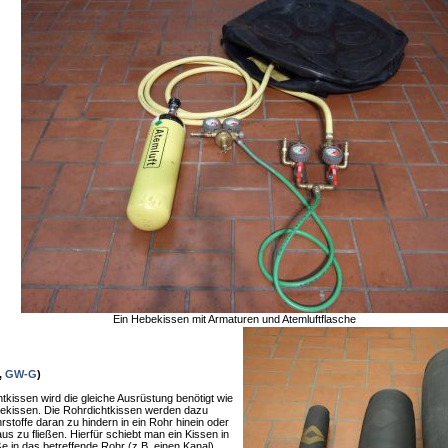
Ein Hebekissen mit Armaturen und Atemluftflasche
,
GW-G
)
tkissen wird die gleiche Ausrüstung benötigt wie
ekissen. Die Rohrdichtkissen werden dazu
toffe daran zu hindern in ein Rohr hinein oder
s zu fließen. Hierfür schiebt man ein Kissen in
 in das betreffende Rohr (z.B. einen Kanal)