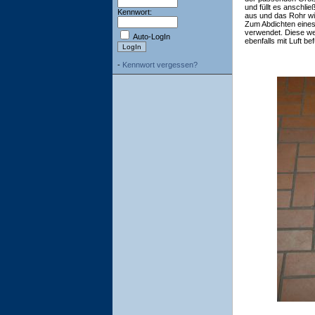
und füllt es anschlie
Kennwort:
aus und das Rohr wi
Zum Abdichten eine
verwendet. Diese w
Auto-LogIn
ebenfalls mit Luft b
-
Kennwort vergessen?