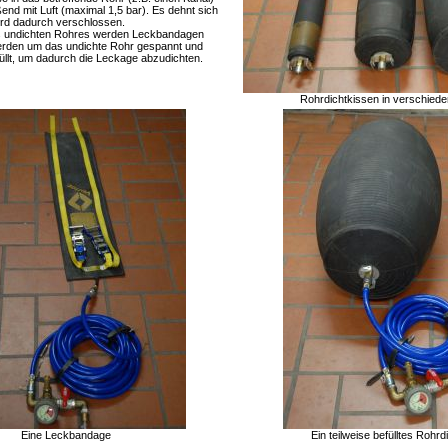
ßend mit Luft (maximal 1,5 bar). Es dehnt sich
rd dadurch verschlossen.
s undichten Rohres werden Leckbandagen
erden um das undichte Rohr gespannt und
efüllt, um dadurch die Leckage abzudichten.
Rohrdichtkissen in verschied
Eine Leckbandage
Ein teilweise befülltes Rohrd