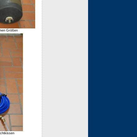
enen Größen
ichtkissen