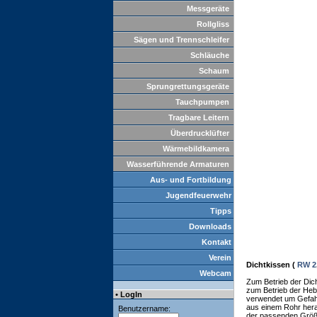
Messgeräte
Rollgliss
Sägen und Trennschleifer
Schläuche
Schaum
Sprungrettungsgeräte
Tauchpumpen
Tragbare Leitern
Überdrucklüfter
Wärmebildkamera
Wasserführende Armaturen
Aus- und Fortbildung
Jugendfeuerwehr
Tipps
Downloads
Kontakt
Verein
Dichtkissen (
RW 2
Webcam
Zum Betrieb der Dich
zum Betrieb der Heb
• LogIn
verwendet um Gefahrs
aus einem Rohr herau
Benutzername:
der passenden Größe