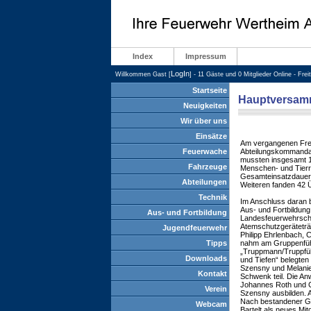
Index
Impressum
LogIn
Willkommen Gast [
] - 11 Gäste und 0 Mitglieder Online - Fre
Startseite
Hauptversam
Neuigkeiten
Wir über uns
Einsätze
Am vergangenen Frei
Feuerwache
Abteilungskommandan
mussten insgesamt 16
Fahrzeuge
Menschen- und Tierre
Gesamteinsatzdauer 
Abteilungen
Weiteren fanden 42 
Technik
Im Anschluss daran b
Aus- und Fortbildung
Aus- und Fortbildung
Landesfeuerwehrschu
Atemschutzgeräteträg
Jugendfeuerwehr
Philipp Ehrlenbach, 
Tipps
nahm am Gruppenführe
„Truppmann/Truppführ
Downloads
und Tiefen“ belegten
Szensny und Melanie
Kontakt
Schwenk teil. Die An
Johannes Roth und Ch
Verein
Szensny ausbilden. 
Nach bestandener Gru
Webcam
Bartelt als neues Mit