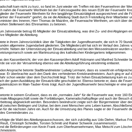
dschaft kam nicht zu kurz, so fand im Juni wieder ein Treffen mit den Feuerwehren der Wer
uch nahm die Feuerwehr Wertheim bei der Fahrzeugweihe des neuen ELW der Feuerwehr Kreuz
glieder der Feuerwehr Wertheim für ihre langjährige Einsatztätigkeit ausgezeichnet und die 
artner der Feuerwehr“ geehrt, da sie die Abteilung Stadt durch Freistellung ihrer Mitarbeiter 
minister des Inneren, Herr Thomas de Maizière, die Feuerwache Wertheim, um sich über 
hohen Stellenwert des Ehrenamtes zu betonen.
m Jahresende betrug 65 Mitglieder der Einsatzabteilung, was drei Zu- und drei Abgängen en
ve Mitglieder die Abteilung.
htete in ihrem Jahresrückblick über die Tätigkeiten der Jugendfeuerwehr, die sich in 70 Stu
tunden allgemeine Jugendarbeit gliederten. Die Mitgliederzahl hat sich im Verlauf des Jahres
erhöht. Neben der Unterstützung der Einsatzabteilung und bei den Messeeinsätzen wurden 
 Leistungsmarsch sowie am Martinsumzug des katholischen Kindergartens teilgenommen.
as den Kassenbericht, der von den Kassenprüfern Adolf Holzmann und Manfred Schneider bes
de sie von der Versammlung ebenso wie die Abteilungsführung einstimmig entlastet.
nden Ansprache betonte Stadtbrandmeister Ludwig Lermann, dass es sowohl ein erfolgreiche
 war. Er überbrachte auch den Dank des verhinderten Kreisbrandmeisters. Auch ging er auf 
 Jahr schon wieder über dem Durchschnitt liegt. Trotz der hohen Einsatzbelastung kam es zu 
ch der guten Ausbildung der Einsatzkräfte geschuldet ist. Ebenso betonte er, dass die Feue
guteinsätzen im Main-Tauber-Kreis trägt. Auch der Jugendfeuerwehr bescheinigte er eine gute
en.
betonte in seinem Grußwort, dass es ein „normales Jahr“ für die Feuerwehr war, trotz 160 
male Alltagsgeschäft sowie die Fortbildungen, Kameradschaftspflege und auch der Besuch 
beitstag abgewickelt werden. Besonders beeindruckt zeigte sich der Bürgermeister über den
all zwischen Bettingen und Urphar, bei dem zwei Menschen ums Leben kamen. Abschließend 
 für die nächsten Jahre ein. Auch für die Umsetzung des Planes sagte er der Feuerwehr di
 des Gemeinderates zu.
rfolgte die Wahl des Abteilungsausschusses, der sich zukünftig aus Udo Diehm, Markus Frie
 Reuß, Christoph Schindler, Torsten Schmitt und Rainer Schwenk zusammensetzt.
ßend die Beförderungen von Kevin Frank zum Oberfeuerwehrmann, Max Meischl zum Löschme
hmeisterin.