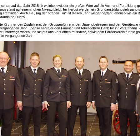
orschau auf das Jahr 2018, in welchem wieder ein großer Wert auf die Aus- und Fortbildung g
dungsstand auf einem hohen Niveau bleibt. Im Herbst werden ein Grundausbildungslehrgang s
 stattfinden. Auch ein „Tag der offenen Tür“ ist dieses Jahr wieder geplant, ebenso wie ein 
Aranda de Duero.
e Kirchner den Zugführern, den Gruppenführern, den Jugendbetreuern und den Gerätewarten
rgangenen Jahr. Ebenso sagte er den Familien und Arbeitgebern Dank für ihr Verständnis, d
 unterwegs waren und sie auf uns verzichten mussten“, sowie dem Förderverein für die gr
n im vergangenen Jahr.