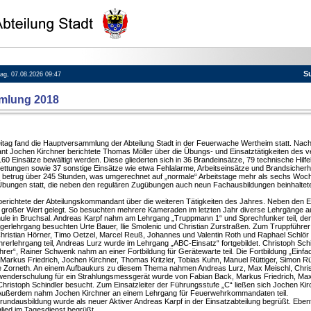
S
itag, 07.08.2026 09:47
mlung 2018
tag fand die Hauptversammlung der Abteilung Stadt in der Feuerwache Wertheim statt. Nac
t Jochen Kirchner berichtete Thomas Möller über die Übungs- und Einsatztätigkeiten des 
0 Einsätze bewältigt werden. Diese gliederten sich in 36 Brandeinsätze, 79 technische Hilfe
ttungen sowie 37 sonstige Einsätze wie etwa Fehlalarme, Arbeitseinsätze und Brandsicherh
betrug über 245 Stunden, was umgerechnet auf „normale“ Arbeitstage mehr als sechs Woch
Übungen statt, die neben den regulären Zugübungen auch neun Fachausbildungen beinhaltet
erichtete der Abteilungskommandant über die weiteren Tätigkeiten des Jahres. Neben den E
 großer Wert gelegt. So besuchten mehrere Kameraden im letzten Jahr diverse Lehrgänge a
le in Bruchsal. Andreas Karpf nahm am Lehrgang „Truppmann 1“ und Sprechfunker teil, de
erlehrgang besuchten Urte Bauer, Ilie Smolenic und Christian Zurstraßen. Zum Truppführe
Christian Hörner, Timo Oetzel, Marcel Reuß, Johannes und Valentin Roth und Raphael Schlör
rlehrgang teil, Andreas Lurz wurde im Lehrgang „ABC-Einsatz“ fortgebildet. Christoph Schin
er“, Rainer Schwenk nahm an einer Fortbildung für Gerätewarte teil. Die Fortbildung „Einf
 Markus Friedrich, Jochen Kirchner, Thomas Kritzler, Tobias Kuhn, Manuel Rüttiger, Simon Rüt
 Zorneth. An einem Aufbaukurs zu diesem Thema nahmen Andreas Lurz, Max Meischl, Chris
wenderschulung für ein Strahlungsmessgerät wurde von Fabian Back, Markus Friedrich, Max 
ristoph Schindler besucht. Zum Einsatzleiter der Führungsstufe „C“ ließen sich Jochen Ki
Außerdem nahm Jochen Kirchner an einem Lehrgang für Feuerwehrkommandaten teil.
ndausbildung wurde als neuer Aktiver Andreas Karpf in der Einsatzabteilung begrüßt. Ebenf
glied im Tagesdienst begrüßt.