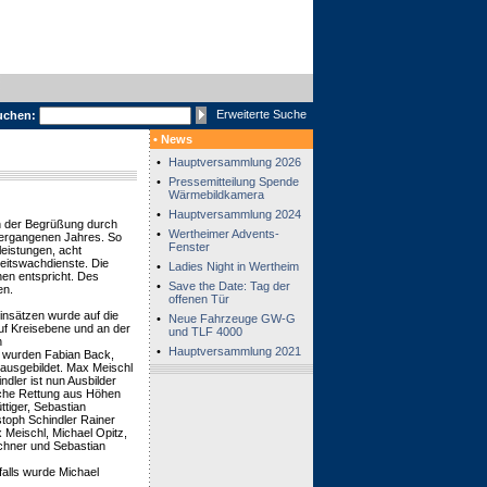
Erweiterte Suche
uchen:
• News
•
Hauptversammlung 2026
•
Pressemitteilung Spende
Wärmebildkamera
•
Hauptversammlung 2024
h der Begrüßung durch
•
Wertheimer Advents-
vergangenen Jahres. So
Fenster
leistungen, acht
eitswachdienste. Die
•
Ladies Night in Wertheim
en entspricht. Des
•
Save the Date: Tag der
en.
offenen Tür
insätzen wurde auf die
•
Neue Fahrzeuge GW-G
uf Kreisebene und an der
und TLF 4000
n
•
Hauptversammlung 2021
r wurden Fabian Back,
 ausgebildet. Max Meischl
dler ist nun Ausbilder
ache Rettung aus Höhen
tiger, Sebastian
toph Schindler Rainer
Meischl, Michael Opitz,
rchner und Sebastian
alls wurde Michael