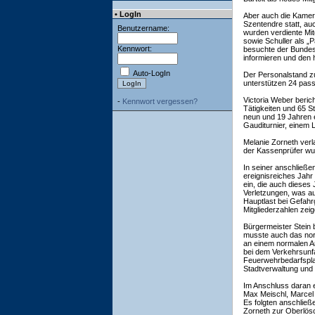
• LogIn
Aber auch die Kamera
Szentendre statt, a
Benutzername:
wurden verdiente Mit
sowie Schuller als „P
Kennwort:
besuchte der Bundes
informieren und den 
Auto-LogIn
Der Personalstand zu
unterstützen 24 passi
Victoria Weber beric
-
Kennwort vergessen?
Tätigkeiten und 65 S
neun und 19 Jahren 
Gauditurnier, einem
Melanie Zorneth verl
der Kassenprüfer wur
In seiner anschließe
ereignisreiches Jahr
ein, die auch dieses
Verletzungen, was au
Hauptlast bei Gefahr
Mitgliederzahlen zeig
Bürgermeister Stein 
musste auch das nor
an einem normalen Ar
bei dem Verkehrsunf
Feuerwehrbedarfsplan
Stadtverwaltung und
Im Anschluss daran e
Max Meischl, Marcel
Es folgten anschlie
Zorneth zur Oberlösc