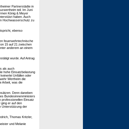
theimer Partnerstädte in
wertheim teil. Im Juni
Firmen König & Meyer
unterstützt haben. Auch
den Hochwasserschutz zu
tspricht, ebenso
nden feuerwehrtechnische
 von 15 auf 21 zwischen
unter anderem an einem
tätigt wurde. Auf Antrag
s als auch
die hohe Einsatzbelastung
keinerlei Unfällen oder
rwehr Wertheim die
 Arbeit, was die
Einsätzen. Denn daneben
des Bundesinnenministers
 professionellen Einsatz
ging er auf den
e Unterstützung der
drich, Thomas Kritzler,
ister und Melanie