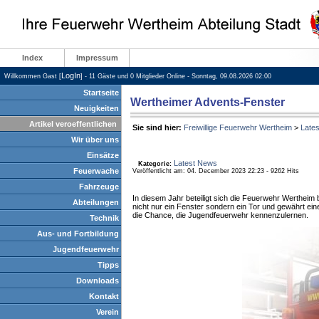
Index
Impressum
LogIn
Willkommen Gast [
] - 11 Gäste und 0 Mitglieder Online - Sonntag, 09.08.2026 02:00
Startseite
Wertheimer Advents-Fenster
Neuigkeiten
Artikel veroeffentlichen
Sie sind hier:
Freiwillige Feuerwehr Wertheim
>
Late
Wir über uns
Einsätze
Latest News
Kategorie:
Feuerwache
Veröffentlicht am: 04. December 2023 22:23 - 9262 Hits
Fahrzeuge
In diesem Jahr beteiligt sich die Feuerwehr Wertheim 
Abteilungen
nicht nur ein Fenster sondern ein Tor und gewährt ein
die Chance, die Jugendfeuerwehr kennenzulernen.
Technik
Aus- und Fortbildung
Jugendfeuerwehr
Tipps
Downloads
Kontakt
Verein