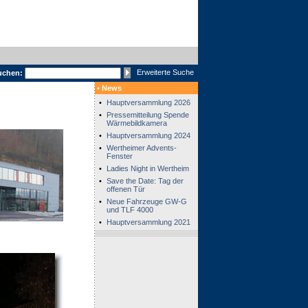
Erweiterte Suche
uchen:
• News
•
Hauptversammlung 2026
•
Pressemitteilung Spende
Wärmebildkamera
•
Hauptversammlung 2024
•
Wertheimer Advents-
Fenster
•
Ladies Night in Wertheim
•
Save the Date: Tag der
offenen Tür
•
Neue Fahrzeuge GW-G
und TLF 4000
•
Hauptversammlung 2021