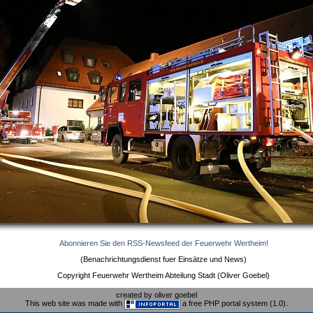
Abonnieren Sie den RSS-Newsfeed der Feuerwehr Wertheim!
(Benachrichtungsdienst fuer Einsätze und News)
Copyright Feuerwehr Wertheim Abteilung Stadt (Oliver Goebel)
created by oliver goebel
This web site was made with
a free PHP portal system (1.0).