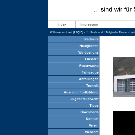
Index
Impressum
LogIn
Willkommen Gast [
] - 31 Gäste und 0 Mitglieder Online - Fre
Startseite
Neuigkeiten
Wir über uns
Einsätze
Feuerwache
Fahrzeuge
Abteilungen
Technik
Aus- und Fortbildung
Jugendfeuerwehr
Tipps
Downloads
Kontakt
Verein
Webcam