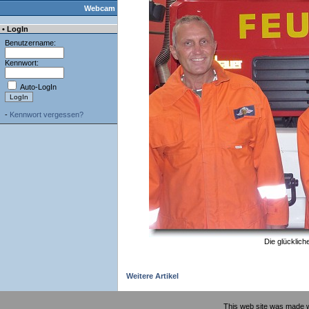
Webcam
• LogIn
Benutzername:
Kennwort:
Auto-LogIn
-
Kennwort vergessen?
Die glücklich
Weitere Artikel
This web site was made 