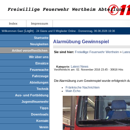
Index
Impressum
LogIn
Willkommen Gast [
] - 24 Gäste und 0 Mitglieder Online - Donnerstag, 06.08.2026 19:36
Startseite
Alarmübung Gewinnspiel
Neuigkeiten
Artikel veroeffentlichen
Sie sind hier:
Freiwillige Feuerwehr Wertheim
>
Late
Wir über uns
Einsätze
Latest News
Kategorie:
Feuerwache
Veröffentlicht am: 02. November 2016 23:45 - 30616 Hits
Fahrzeuge
Die Alarmübung zum Gewinnspiel wurde erfolgreich durc
Abteilungen
Fränkische Nachrichten
Technik
Main Echo
Aus- und Fortbildung
Jugendfeuerwehr
Tipps
Downloads
Kontakt
Verein