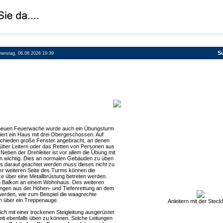
S
nnerstag, 06.08.2026 19:39
neuen Feuerwache wurde auch ein Übungsturm
iert ein Haus mit drei Obergeschossen. Auf
rschieden große Fenster angebracht, an denen
über Leitern oder das Retten von Personen aus
Neben der Drehleiter ist vor allem die Übung mit
rn wichtig. Dies an normalen Gebäuden zu üben
ets darauf geachtet werden muss dieses nicht zu
er weiteren Seite des Turms können die
ke über eine Metallbrüstung betreten werden.
en Balkon an einem Wohnhaus. Des weiteren
ngen aus der Höhen- und Tiefenrettung an dem
erden, wie zum Beispiel die waagrechte
n über ein Treppenauge.
Anleitern mit der Steckl
ich mit einer trockenen Steigleitung ausgerüstet
t ebenfalls üben zu können. Solche Leitungen