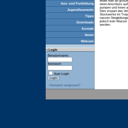
findet man an größ
Aus- und Fortbildung
einen Anschluss au
pumpen und Innen an
Jugendfeuerwehr
Dies erspart das Ver
Stockwerke im Trepp
Tipps
nassen Steigleitung
jedoch kein Wasser 
Downloads
werden.
Kontakt
Verein
Webcam
• LogIn
Benutzername:
Kennwort:
Auto-LogIn
-
Kennwort vergessen?