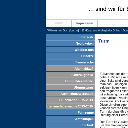
Index
Impressum
LogIn
Willkommen Gast [
] - 29 Gäste und 0 Mitglieder Online - Do
Startseite
Turm
Neuigkeiten
Wir über uns
Einsätze
Feuerwache
Alarmablauf
Zusammen mit der 
Fahrzeughalle
gebaut. Dieser simul
einer Seite sind ve
Fernmeldezentrale
man das Einsteigen 
Übungsturm
selbigen üben kann. 
den tragbaren Leite
Atemschutzwerkstatt
ist schwierig, da st
beschädigen. An ein
Feuerwache 1975-2013
jeweiligen Stockwer
Diese simuliert ein
Interiemsfeuerwache 2013-2015
können diverse Übu
Turm durchgeführt w
Fahrzeuge
Rettung einer Perso
Abteilungen
Der Turm ist zusätzl
Technik
um den Umgang dami