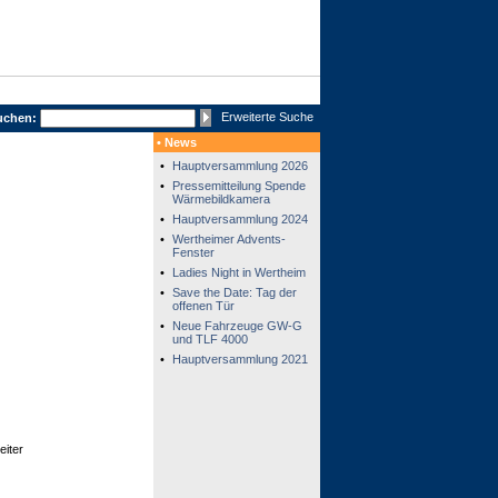
Erweiterte Suche
uchen:
• News
•
Hauptversammlung 2026
•
Pressemitteilung Spende
Wärmebildkamera
•
Hauptversammlung 2024
•
Wertheimer Advents-
Fenster
•
Ladies Night in Wertheim
•
Save the Date: Tag der
offenen Tür
•
Neue Fahrzeuge GW-G
und TLF 4000
•
Hauptversammlung 2021
eiter