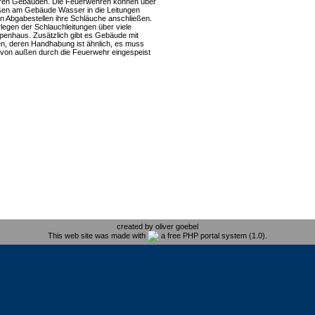
eren Gebäuden. Die Feuerwehren können über
ßen am Gebäude Wasser in die Leitungen
 Abgabestellen ihre Schläuche anschließen.
legen der Schlauchleitungen über viele
enhaus. Zusätzlich gibt es Gebäude mit
en, deren Handhabung ist ähnlich, es muss
von außen durch die Feuerwehr eingespeist
created by oliver goebel
This web site was made with
a free PHP portal system (1.0).