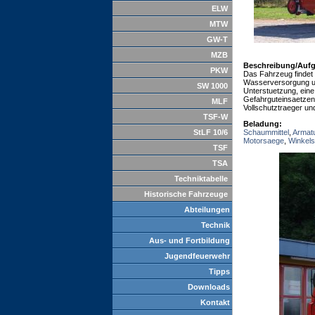
ELW
MTW
GW-T
MZB
Beschreibung/Auf
PKW
Das Fahrzeug findet 
Wasserversorgung und
SW 1000
Unterstuetzung, eine 
Gefahrguteinsaetzen 
MLF
Vollschutztraeger un
TSF-W
Beladung:
StLF 10/6
Schaummittel
,
Armat
Motorsaege
,
Winkelsc
TSF
TSA
Techniktabelle
Historische Fahrzeuge
Abteilungen
Technik
Aus- und Fortbildung
Jugendfeuerwehr
Tipps
Downloads
Kontakt