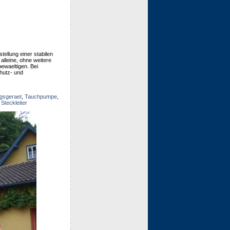
ellung einer stabilen
lleine, ohne weitere
bewaeltigen. Bei
hutz- und
gsgeraet
,
Tauchpumpe
,
e Steckleiter