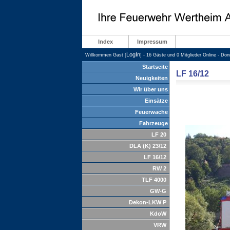
Index
Impressum
LogIn
Willkommen Gast [
] - 16 Gäste und 0 Mitglieder Online - Do
Startseite
LF 16/12
Neuigkeiten
Wir über uns
Einsätze
Feuerwache
Fahrzeuge
LF 20
DLA (K) 23/12
LF 16/12
RW 2
TLF 4000
GW-G
Dekon-LKW P
KdoW
VRW