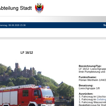
S
nnerstag, 06.08.2026 15:36
LF 16/12
Bezeichnung/Typ:
LF 16/12: Loeschgrupp
l/min Pumpleistung und
Funkrufname:
Florian Wertheim 1/44/2
Besatzung:
Loeschgruppe 1/8
Ausrücken:
3. Fahrzeug im Löschz
1. Fahrzeug im
Gefahrg
3. Fahrzeug Wasserret
Begleitfahrzeug für Dreh