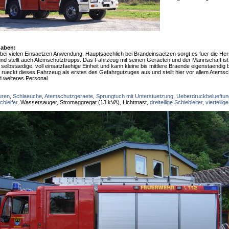
gaben:
bei vielen Einsaetzen Anwendung. Hauptsaechlich bei Brandeinsaetzen sorgt es fuer die Herst
 stellt auch Atemschutztrupps. Das Fahrzeug mit seinen Geraeten und der Mannschaft ist a
selbstaedige, voll einsatzfaehige Einheit und kann kleine bis mittlere Braende eigenstaendig 
rueckt dieses Fahrzeug als erstes des Gefahrgutzuges aus und stellt hier vor allem Atemsc
d weiteres Personal.
uren
,
Schlaeuche
,
Atemschutzgeraete
,
Sprungtuch mit Unterstuetzung
,
Ueberdruckbelueftun
hleifer
, Wassersauger, Stromaggregat (13 kVA), Lichtmast,
dreiteilige Schiebleiter
,
vierteilig