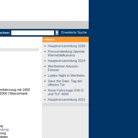
Erweiterte Suche
uchen:
• News
•
Hauptversammlung 2026
•
Pressemitteilung Spende
Wärmebildkamera
•
Hauptversammlung 2024
•
Wertheimer Advents-
Fenster
•
Ladies Night in Wertheim
•
Save the Date: Tag der
offenen Tür
enfahrzeug mit 1600
•
Neue Fahrzeuge GW-G
 2000 l Wassertank
und TLF 4000
•
Hauptversammlung 2021
ug
utzug
tung
leiter