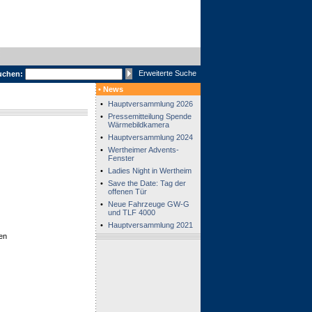
Erweiterte Suche
uchen:
• News
•
Hauptversammlung 2026
•
Pressemitteilung Spende
Wärmebildkamera
•
Hauptversammlung 2024
•
Wertheimer Advents-
Fenster
•
Ladies Night in Wertheim
•
Save the Date: Tag der
offenen Tür
•
Neue Fahrzeuge GW-G
und TLF 4000
•
Hauptversammlung 2021
en