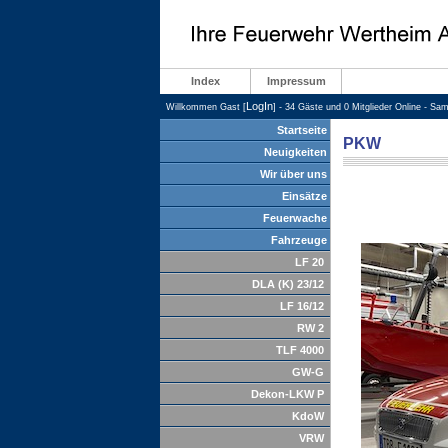
Index
Impressum
LogIn
Willkommen Gast [
] - 34 Gäste und 0 Mitglieder Online - Sa
Startseite
PKW
Neuigkeiten
Wir über uns
Einsätze
Feuerwache
Fahrzeuge
LF 20
DLA (K) 23/12
LF 16/12
RW 2
TLF 4000
GW-G
Dekon-LKW P
KdoW
VRW