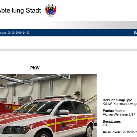
S
mstag, 08.08.2026 14:23
PKW
Bezeichnung/Typ:
KdoW: Kommandowag
Funkrufname:
Florian Wertheim 1/17
Besatzung:
1/1
Ausrücken:
Bei Bedarf