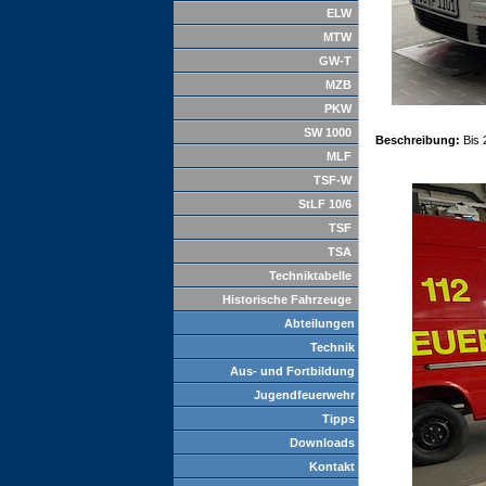
ELW
MTW
GW-T
MZB
PKW
SW 1000
Beschreibung:
Bis 
MLF
TSF-W
StLF 10/6
TSF
TSA
Techniktabelle
Historische Fahrzeuge
Abteilungen
Technik
Aus- und Fortbildung
Jugendfeuerwehr
Tipps
Downloads
Kontakt