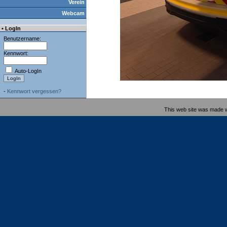
Verein
Webcam
• LogIn
Benutzername:
Kennwort:
Auto-LogIn
-
Kennwort vergessen?
This web site was made 