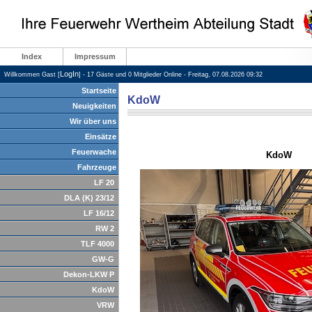
Index
Impressum
LogIn
Willkommen Gast [
] - 17 Gäste und 0 Mitglieder Online - Freitag, 07.08.2026 09:32
Startseite
KdoW
Neuigkeiten
Wir über uns
Einsätze
Feuerwache
KdoW
Fahrzeuge
LF 20
DLA (K) 23/12
LF 16/12
RW 2
TLF 4000
GW-G
Dekon-LKW P
KdoW
VRW