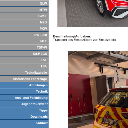
ELW
MTW
GW-T
MZB
PKW
SW 1000
Beschreibung/Aufgaben:
Transport des Einsatzleiters zur Einsatzstelle
MLF
TSF-W
StLF 10/6
TSF
TSA
Techniktabelle
Historische Fahrzeuge
Abteilungen
Technik
Aus- und Fortbildung
Jugendfeuerwehr
Tipps
Downloads
Kontakt