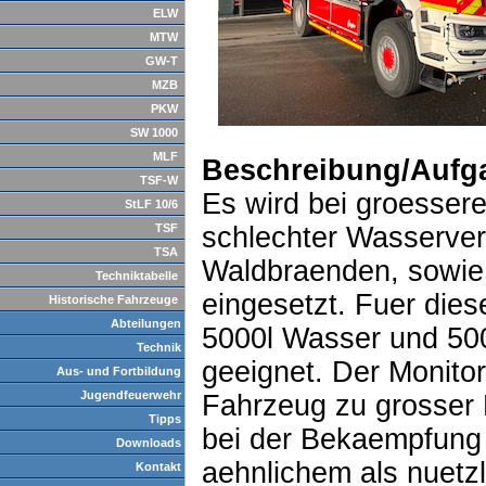
ELW
MTW
GW-T
MZB
PKW
SW 1000
MLF
Beschreibung/Aufg
TSF-W
Es wird bei groesse
StLF 10/6
TSF
schlechter Wasserver
TSA
Waldbraenden, sowie
Techniktabelle
eingesetzt. Fuer dies
Historische Fahrzeuge
Abteilungen
5000l Wasser und 500
Technik
geeignet. Der Monito
Aus- und Fortbildung
Jugendfeuerwehr
Fahrzeug zu grosser 
Tipps
bei der Bekaempfung
Downloads
aehnlichem als nuetzl
Kontakt