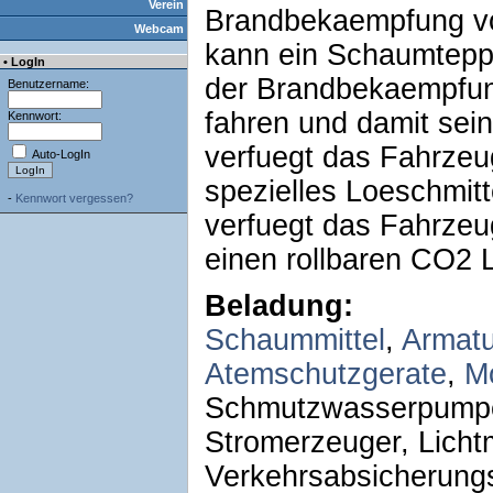
Verein
Brandbekaempfung vo
Webcam
kann ein Schaumtepp
• LogIn
der Brandbekaempfun
Benutzername:
fahren und damit sein
Kennwort:
verfuegt das Fahrzeu
Auto-LogIn
spezielles Loeschmitt
-
Kennwort vergessen?
verfuegt das Fahrzeug
einen rollbaren CO2 
Beladung:
Schaummittel
,
Armat
Atemschutzgerate
,
M
Schmutzwasserpumpe
Stromerzeuger, Licht
Verkehrsabsicherungs