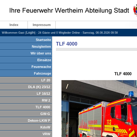
Index
Impressum
LogIn
Willkommen Gast [
] - 24 Gäste und 0 Mitglieder Online - Samstag, 08.08.2026 09:58
Startseite
TLF 4000
Neuigkeiten
Wir über uns
Einsätze
Feuerwache
Fahrzeuge
TLF 4000
LF 20
DLA (K) 23/12
LF 16/12
RW 2
TLF 4000
GW-G
Dekon-LKW P
KdoW
VRW