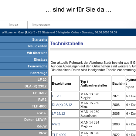
Index
Impressum
LogIn
Willkommen Gast [
] - 25 Gäste und 0 Mitglieder Online - Samstag, 08.08.2026 09:59
Startseite
Techniktabelle
Neuigkeiten
Wir über uns
Einsätze
Der aktuelle Fuhrpark der Abteilung Stadt besteht aus 8 
Feuerwache
Auf den Abteilungen auf den Ortschaften sind weitere 5 
Die einzelnen Daten sind in folgender Tabelle zusammeng
Fahrzeuge
LF 20
Zylin
Typ /
Bezeichung
Baujahr
/
Aufbauhersteller
DLA (K) 23/12
Sprit
LF 16/12
MAN 13.320
LF 20
2025
6 / Die
Ziegler
RW 2
MAN 15 280
DLA(K) 23/12
2006
6 / Die
TLF 4000
Metz
MAN 14 280
GW-G
LF 16/12
2005
6 / Die
Rosenbauer
Dekon-LKW P
MAN 14 224
RW 2
2000
6 / Die
Magirus
KdoW
VRW
MAN 18 320
TLF 4000
2022
6 / Die