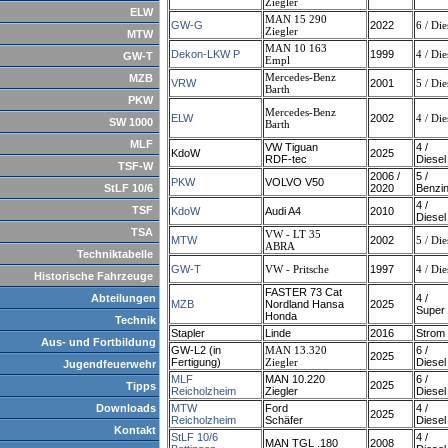
Ziegler
ELW
MAN 15 290
GW-G
2022
6 / Die
Ziegler
MTW
MAN 10 163
Dekon-LKW P
1999
4 / Die
GW-T
Empl
Mercedes-Benz
MZB
VRW
2001
5 / Die
Barth
PKW
Mercedes-Benz
ELW
2002
4 / Die
SW 1000
Barth
MLF
VW Tiguan
4 /
KdoW
2025
RDF-tec
Diesel
TSF-W
2006 /
5 /
PKW
VOLVO V50
StLF 10/6
2020
Benzi
4 /
TSF
KdoW
Audi A4
2010
Diesel
TSA
VW - LT 35
MTW
2002
5 / Die
ABRA
Techniktabelle
GW-T
VW - Pritsche
1997
4 / Die
Historische Fahrzeuge
FASTER 73 Cat
Abteilungen
4 /
MZB
Nordland Hansa
2025
Super
Honda
Technik
Stapler
Linde
2016
Strom
Aus- und Fortbildung
GW-L2 (in
MAN 13.320
6 /
2025
Fertigung)
Ziegler
Diesel
Jugendfeuerwehr
MLF
MAN 10.220
6 /
2025
Tipps
Reicholzheim
Ziegler
Diesel
Downloads
MTW
Ford
4 /
2025
Reicholzheim
Schäfer
Diesel
Kontakt
StLF 10/6
4 /
MAN TGL .180
2008