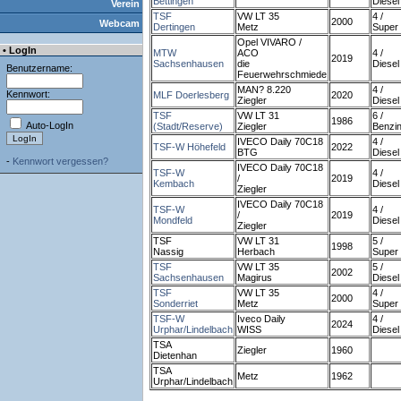
Bettingen
Diesel
Verein
TSF
VW LT 35
4 /
2000
Webcam
Dertingen
Metz
Super
Opel VIVARO /
• LogIn
MTW
ACO
4 /
2019
Sachsenhausen
die
Diesel
Benutzername:
Feuerwehrschmiede
MAN? 8.220
4 /
Kennwort:
MLF Doerlesberg
2020
Ziegler
Diesel
TSF
VW LT 31
6 /
1986
Auto-LogIn
(Stadt/Reserve)
Ziegler
Benzi
IVECO Daily 70C18
4 /
TSF-W Höhefeld
2022
BTG
Diesel
-
Kennwort vergessen?
IVECO Daily 70C18
TSF-W
4 /
/
2019
Kembach
Diesel
Ziegler
IVECO Daily 70C18
TSF-W
4 /
/
2019
Mondfeld
Diesel
Ziegler
TSF
VW LT 31
5 /
1998
Nassig
Herbach
Super
TSF
VW LT 35
5 /
2002
Sachsenhausen
Magirus
Diesel
TSF
VW LT 35
4 /
2000
Sonderriet
Metz
Super
TSF-W
Iveco Daily
4 /
2024
Urphar/Lindelbach
WISS
Diesel
TSA
Ziegler
1960
Dietenhan
TSA
Metz
1962
Urphar/Lindelbach